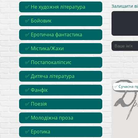
Залишити ві
✅ Не художня література
✅ Бойовик
✅ Еротична фантастика
✅ Містика/Жахи
✅ Постапокаліпсис
✅ Дитяча література
✅ Сучасна п
✅ Фанфік
✅ Поезія
✅ Молодіжна проза
✅ Еротика