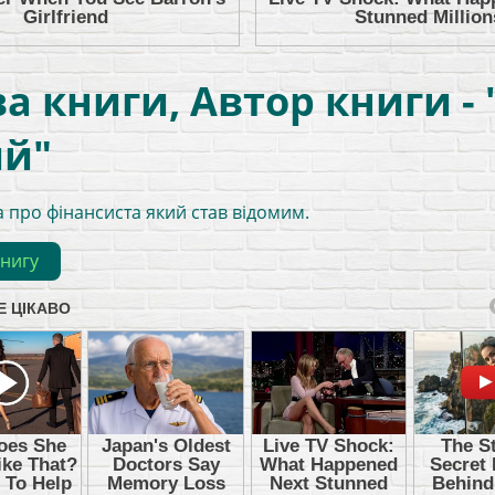
а книги, Автор книги - 
ий"
а про фінансиста який став відомим.
книгу