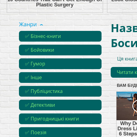
Жанри
Назв
✅ Бізнес-книги
Бос
✅ Бойовики
Ця книг
✅ Гумор
Читати 
✅ Інше
✅ Публіцистика
✅ Детективи
✅ Пригодницькі книги
✅ Поезія