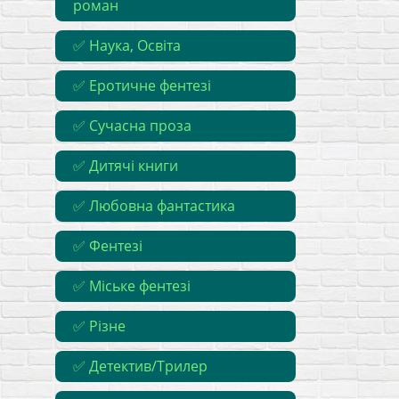
роман
✅ Наука, Освіта
✅ Еротичне фентезі
✅ Сучасна проза
✅ Дитячі книги
✅ Любовна фантастика
✅ Фентезі
✅ Міське фентезі
✅ Різне
✅ Детектив/Трилер