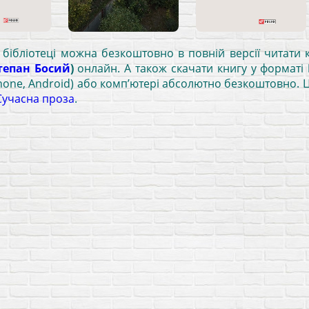
 бібліотеці можна безкоштовно в повній версії читат
тепан Босий
)
онлайн. А також скачати книгу у форматі
Phone, Android) або комп’ютері абсолютно безкоштовно. 
Сучасна проза
.