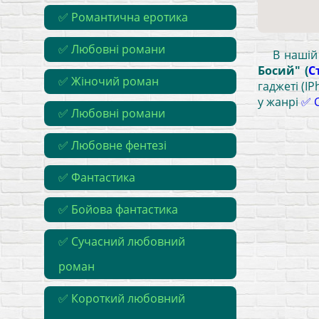
✅ Романтична еротика
✅ Любовні романи
В нашій
Босий" (
С
✅ Жіночий роман
гаджеті (I
у жанрі
✅ 
✅ Любовні романи
✅ Любовне фентезі
✅ Фантастика
✅ Бойова фантастика
✅ Сучасний любовний
роман
✅ Короткий любовний