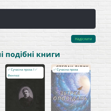
Надіслати
і подібні книги
✅ Сучасна проза / ✅
✅ Сучасна проза
Фентезі