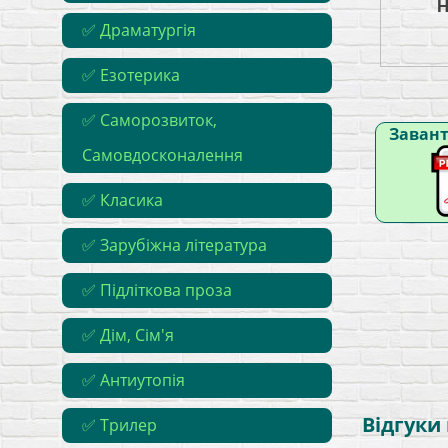
✅ Драматургія
✅ Езотерика
✅ Саморозвиток,
Заван
Самовдосконалення
✅ Класика
✅ Зарубіжна література
✅ Підліткова проза
✅ Дім, Сім'я
✅ Антиутопія
Відгуки
✅ Трилер